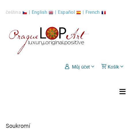
čeština
English
Español
French
Můj účet
Košík
Soukromí